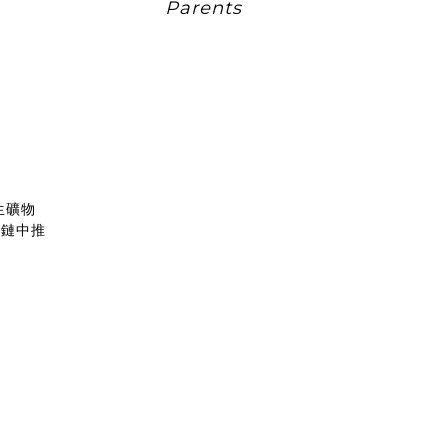
Parents
生礦物
應鏈中推