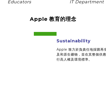
Educators
IT Department
Apple 教育的理念
prev
next
Sustainability
Apple 致力於負責任地採購再
及和原生礦物，並在其整個供
行高人權及環境標準。