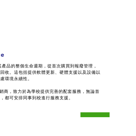
ce
涵蓋其產品的整個生命週期，從首次購買到報廢管理，
的回收。這包括提供軟體更新、硬體支援以及設備以
考慮環境永續性。
權教育經銷商，致力於為學校提供完善的配套服務，無論首
障，都可安排同事到校進行服務支援。
prev
next