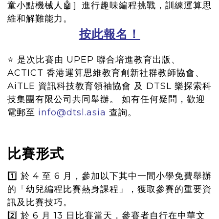
童小點機械人🤖］進行趣味編程挑戰，訓練運算思
維和解難能力。
按此報名！
⭐ 是次比賽由 UPEP 聯合培進教育出版、
ACTICT 香港運算思維教育創新社群教師協會、
AiTLE 資訊科技教育領袖協會 及 DTSL 樂探索科
技集團有限公司共同舉辦。 如有任何疑問，歡迎
電郵至
info@dtsl.asia
查詢。
比賽形式
1️⃣ 於 4 至 6 月，參加以下其中一間小學免費舉辦
的「幼兒編程比賽熱身課程」，獲取參賽的重要資
訊及比賽技巧。
2️⃣ 於 6 月 13 日比賽當天，參賽者自行在中華文