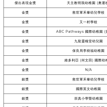
傑出表現金獎
天主教明我幼稚園 (奧運
金獎
救世軍禾輋幼兒學校
金獎
又一村學校
金獎
ABC Pathways 國際幼稚園 
金獎
九龍靈糧堂幼兒園
金獎
保良局李樹福幼稚園
金獎
維多利亞 (何文田) 國際幼
金獎
N/A
銀獎
救世軍禾輋幼兒學校
銀獎
國際英文幼稚園
銀獎
崇真小學暨幼稚園