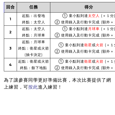
回合
任務
得分
起點：出發地
① 童小點到達
太空人
(＋１分
1
終點：太空人
② 使用錄入及行動卡完成 (額外＋
起點：太空人
① 童小點到達
月球車
(＋１分
2
終點：月球車
② 使用錄入及行動卡完成 (額外＋
起點：月球車
① 童小點到達
衛星
或
火箭
(＋１
3
終點：衛星或火箭
② 使用錄入及行動卡完成 (額外＋
(抽卡決定)
起點：衛星或火箭
① 童小點到達
衛星
或
火箭
(＋１
4
終點：餘下地點
② 使用錄入及行動卡完成 (額外＋
為了讓參賽同學更好準備比賽，本次比賽提供了網
上練習，可
按此
進入練習！