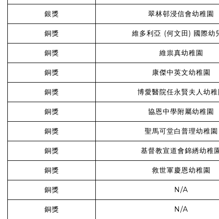
銀獎
翠林邨浸信會幼稚園
銅獎
維多利亞 (何文田) 國際幼
銅獎
維祟真幼稚園
銅獎
康傑中英文幼稚園
銅獎
博愛醫院任永賢夫人幼稚
銅獎
協恩中學附屬幼稚園
銅獎
聖馬可堂白普理幼稚園
銅獎
基督教宣道會錦綉幼稚
銅獎
救世軍慶恩幼稚園
銅獎
N/A
銅獎
N/A