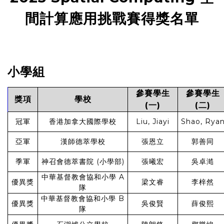
間計算應用挑戰賽得獎名單
小學組
參賽學生
參賽學生
獎項
學校
(一)
(二)
冠軍
香港加拿大國際學校
Liu, Jiayi
Shao, Rya
亞軍
漢師德萃學校
張恩立
郭善同
季軍
神召會德萃書院 (小學部)
張曦宏
吳卓澔
中華基督教會協和小學 A
優異獎
梁文睿
李梓然
隊
中華基督教會協和小學 B
優異獎
吳俊賢
薛俊熙
隊