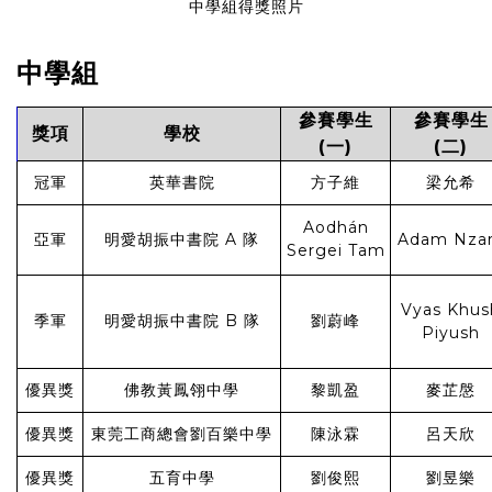
中學組得獎照片
中學組
參賽學生
參賽學生
獎項
學校
(一)
(二)
冠軍
英華書院
方子維
梁允希
Aodhán
亞軍
明愛胡振中書院 A 隊
Adam Nza
Sergei Tam
Vyas Khus
季軍
明愛胡振中書院 B 隊
劉蔚峰
Piyush
優異獎
佛教黃鳳翎中學
黎凱盈
麥芷慇
優異獎
東莞工商總會劉百樂中學
陳泳霖
呂天欣
優異獎
五育中學
劉俊熙
劉昱樂