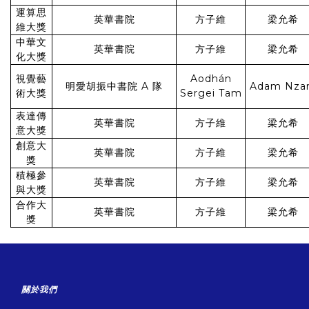
運算思
英華書院
方子維
梁允希
維大獎
中華文
英華書院
方子維
梁允希
化大獎
視覺藝
Aodhán
明愛胡振中書院 A 隊
Adam Nza
術大獎
Sergei Tam
表達傳
英華書院
方子維
梁允希
意大獎
創意大
英華書院
方子維
梁允希
獎
積極參
英華書院
方子維
梁允希
與大獎
合作大
英華書院
方子維
梁允希
獎
關於我們