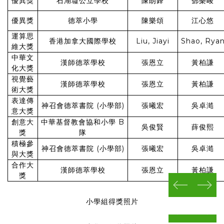
優異獎
石湖墟公立學校
陳朗鋒
鄧樂峻
優異獎
德萃小學
陳樂頌
江心悠
運算思
香港加拿大國際學校
Liu, Jiayi
Shao, Rya
維大獎
中華文
漢師德萃學校
張恩立
黃柏謙
化大獎
視覺藝
漢師德萃學校
張恩立
黃柏謙
術大獎
表達傳
神召會德萃書院 (小學部)
張曦宏
吳卓澔
意大獎
創意大
中華基督教會協和小學 B
吳俊賢
薛俊熙
獎
隊
積極參
神召會德萃書院 (小學部)
張曦宏
吳卓澔
與大獎
合作大
漢師德萃學校
張恩立
黃柏謙
獎
prev
next
小學組得獎照片
prev
next