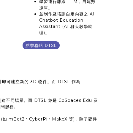
學習運行離線 LLM，自建數
據庫。
並制作及培訓自定內容之 AI
Chatbot Education
Assistant (AI 聊天教學助
理)。
點擊聯絡 DTSL
即可建立新的 3D 物件。而 DTSL 作為
同場景。而 DTSL 亦是 CoSpaces Edu 及
和訂閱服務。
 mBot2丶CyberPi丶MakeX 等)，除了硬件