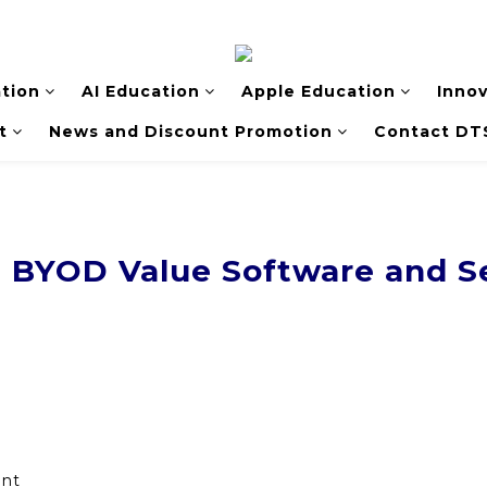
tion
AI Education
Apple Education
Inno
t
News and Discount Promotion
Contact DT
 BYOD Value Software and S
nt