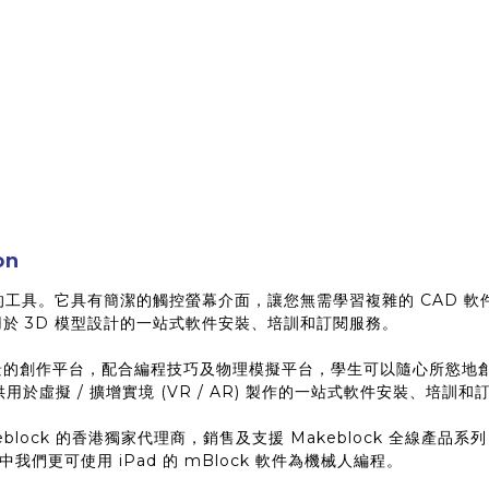
on
 打印的工具。它具有簡潔的觸控螢幕介面，讓您無需學習複雜的 CAD 軟件
提供用於 3D 模型設計的一站式軟件安裝、培訓和訂閱服務。
虛擬實景的創作平台，配合編程技巧及物理模擬平台，學生可以隨心所慾地創建不
供用於虛擬 / 擴增實境 (VR / AR) 製作的一站式軟件安裝、培訓
ock 的香港獨家代理商，銷售及支援 Makeblock 全線產品系列 (如
們更可使用 iPad 的 mBlock 軟件為機械人編程。