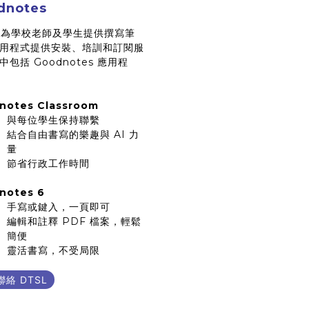
dnotes
L 為學校老師及學生提供撰寫筆
用程式提供安裝、培訓和訂閱服
中包括 Goodnotes 應用程
notes Classroom
與每位學生保持聯繫
結合自由書寫的樂趣與 AI 力
量
節省行政工作時間
notes 6
手寫或鍵入，一頁即可
編輯和註釋 PDF 檔案，輕鬆
簡便
靈活書寫，不受局限
絡 DTSL