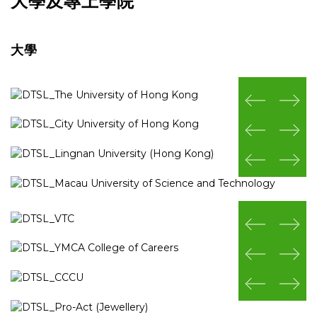
大學及專上學院
大學
prev
next
prev
next
prev
next
prev
next
prev
next
prev
next
prev
next
prev
next