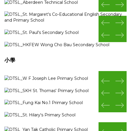
prev
next
prev
next
prev
next
小學
prev
next
prev
next
prev
next
prev
next
prev
next