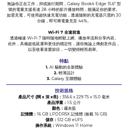
無論你正在工作，抑或旅行期間，Galaxy Book4 Edge 15.6" 型
號的電量支援長達 28 小時的影片播放時間，能滿足你的要求。
如需充電，可使用超快速充電功能，透過隨附的充電器只需約 30
分鐘，即可將電量充至 44%。
Wi-Fi 7 全速前進
透過極速 Wi-Fi 7 隨時隨地輕鬆上網、播放串流和分享內容。
此外，具備超低延遲和更佳的穩定性，讓你無論上傳創意作品，
以至收看喜愛節目，一切變得輕而易舉。
特點
1.
AI 驅動的全新體驗
2.
輕薄設計
3.
Galaxy 互聯體驗
技術規格
產品尺寸 (闊 x 深 x長)：
356.6 x 229.75 x 15.0 毫米
產品淨重：
1.5 公斤
顏色：
霧灰藍
記憶體：
16 GB LPDDR5X 記憶體 (板載 16 GB)
儲存：
512 GB eUFS
操作系統：
Windows 11 Home