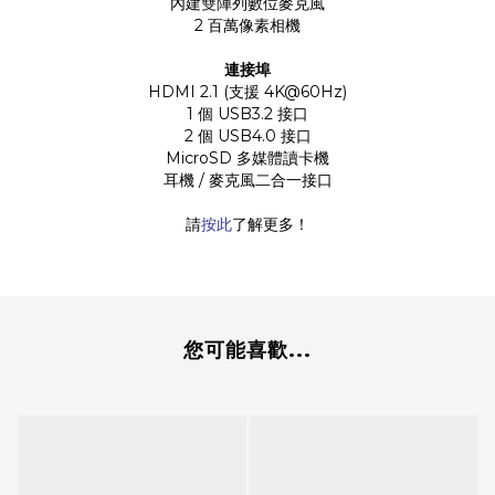
內建雙陣列數位麥克風
2 百萬像素相機
連接埠
HDMI 2.1 (支援 4K@60Hz)
1 個 USB3.2 接口
2 個 USB4.0 接口
MicroSD 多媒體讀卡機
耳機 / 麥克風二合一接口
請
按此
了解更多！
您可能喜歡...