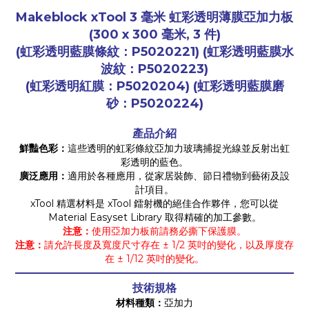
Makeblock xTool 3 毫米 虹彩透明薄膜亞加力板
(300 x 300 毫米, 3 件)
(虹彩透明藍膜條紋：P5020221) (虹彩透明藍膜水
波紋：P5020223)
(虹彩透明紅膜：P5020204) (虹彩透明藍膜磨
砂：P5020224)
產品介紹
鮮豔色彩：
這些透明的虹彩條紋亞加力玻璃捕捉光線並反射出虹
彩透明的藍色。
廣泛應用：
適用於各種應用，從家居裝飾、節日禮物到藝術及設
計項目。
xTool 精選材料是 xTool 鐳射機的絕佳合作夥伴，您可以從
Material Easyset Library 取得精確的加工參數。
注意：
使用亞加力板前請務必撕下保護膜。
注意：
請允許長度及寬度尺寸存在 ± 1/2 英吋的變化，以及厚度存
在 ± 1/12 英吋的變化。
技術規格
材料種類：
亞加力