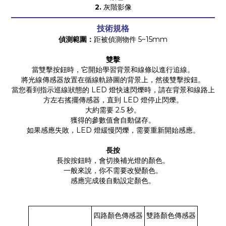
2.
灰階影像
技術規格
偵測範圍：
距被偵測物件 5~15mm
雙擊
當雙擊按鈕時，它開始學習背景和線條以進行追線。
將光線傳感器放置在循線軌跡圖的背景上，然後雙擊按鈕。
當您看到指示巡線狀態的 LED 燈快速閃爍時，請在背景和線路上
方左右搖擺傳感器，直到 LED 燈停止閃爍。
大約需要 2.5 秒。
獲得的參數值會自動儲存。
如果感應失敗，LED 燈緩慢閃爍，需要重新開始感應。
長按
長按按鈕時，會切換補光燈的顏色。
一般來說，你不需要改變顏色。
感應完成後自動設定顏色。
四路顏色傳感器
雙路顏色傳感器