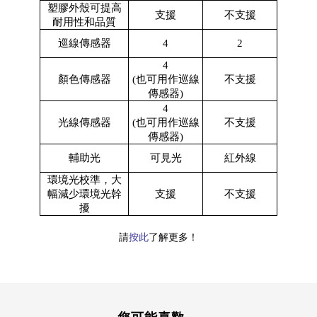
塑膠外殼可提高
支援
不支援
耐用性和品質
巡線傳感器
4
2
4
顏色傳感器
(也可用作巡線
不支援
傳感器)
4
光線傳感器
(也可用作巡線
不支援
傳感器)
輔助光
可見光
紅外線
環境光校準，大
幅減少環境光幹
支援
不支援
擾
請
按此
了解更多！