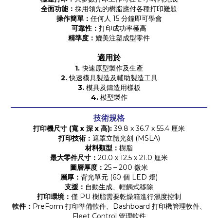
全面功能：
採用領先的樹脂應付各種打印難題
操作簡單：
任何人 15 分鐘即可學會
可靠性：
打印成功率極高
精準度：
媲美注塑成型零件
適用於
1.
快速原型製作及生產
2.
快速模具製造及輔助製造工具
3.
模具及鑄造用樣板
4.
模型製作
技術規格
打印機尺寸 (寬 x 深 x 高):
39.8 x 36.7 x 55.4 厘米
打印技術：
遮罩立體光刻 (MSLA)
材料類型：
樹脂
最大零件尺寸：
20.0 x 12.5 x 21.0 厘米
圖層厚度：
25 – 200 微米
層厚：
背光單元 (60 個 LED 燈)
支援：
自動生成、輕觸式移除
打印環境：
僅 PU 樹脂需要乾燥箱進行濕度控制
軟件：
PreForm 打印準備軟件、Dashboard 打印機管理軟件、
Fleet Control 管理軟件