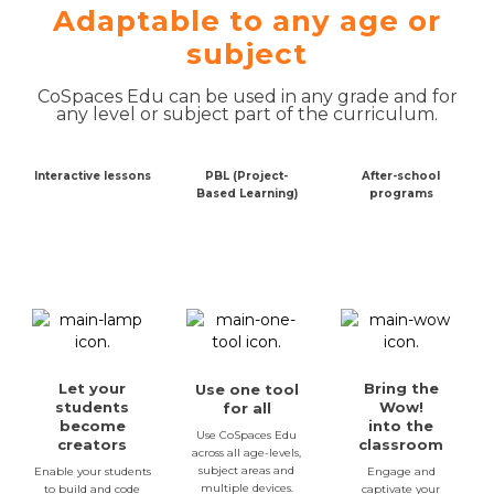
Adaptable to any age or
subject
CoSpaces Edu can be used in any grade and for
any level or subject part of the curriculum.
Interactive lessons
PBL (Project-
After-school
Based Learning)
programs
Let your
Bring the
Use one tool
students
Wow!
for all
become
into the
Use CoSpaces Edu
creators
classroom
across all age-levels,
subject areas and
Enable your students
Engage and
multiple devices.
to build and code
captivate your