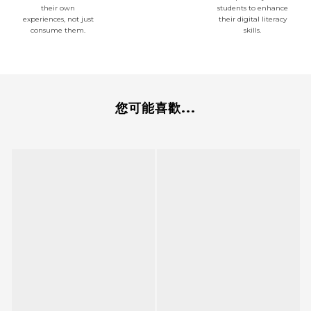
their own
students to enhance
experiences, not just
their digital literacy
consume them.
skills.
您可能喜歡...