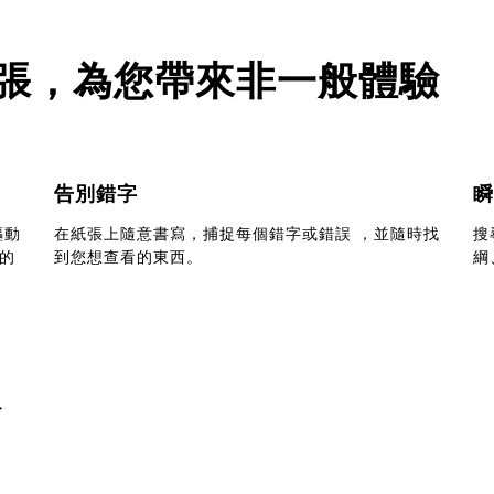
子紙張，為您帶來非一般體驗
告別錯字
瞬
驅動
在紙張上隨意書寫，捕捉每個錯字或錯誤 ，並隨時找
搜
的
到您想查看的東西。
綱
餘