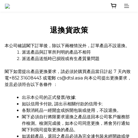
退換貨政策
本公司確認閣下訂單後，
除以下兩種情況外，訂單產品不設退換。
派送產品與訂單所列明的產品不相符
派送產品送抵時已損毀或有生產質量問題
閣下如需提出產品更換要求，請必須於購買產品當日計起 7 天內致
電+852 31608443 或電郵 cs@dtsl.asia 向本公司提出更換要求，
並且必須符合以下各條件 ：
出示本公司的正式發票/收據;
如以信用卡付款, 請出示相關付款的信用卡;
各類消耗品一經開盒或拆開包裝或使用，不設退換。
閣下必須自行將限要求退換之產品送回本公司客戶服務部
作檢測。檢測完成後，如本公司同意更換，將會另行通知
閣下到我司提取更換的產品。
如送錯產品，退回之產品必須為完全連包裝未經開啟或使