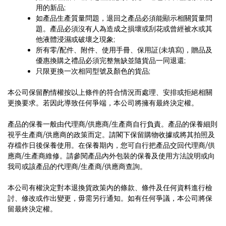
用的新品;
如產品生產質量問題，退回之產品必須能顯示相關質量問
題。產品必須沒有人為造成之損壞或刮花或曾經被水或其
他液體浸濕或破壞之現象;
所有零/配件、附件、使用手冊、保用証(未填寫)，贈品及
優惠換購之禮品必須完整無缺並隨貨品一同退還;
只限更換一次相同型號及顏色的貨品;
本公司保留酌情權按以上條件的符合情況而處理、安排或拒絕相關
更換要求。若因此導致任何爭端，本公司將擁有最終決定權。
產品的保養一般由代理商/供應商/生產商自行負責。產品的保養細則
視乎生產商/供應商的政策而定。請閣下保留購物收據或將其拍照及
存檔作日後保養使用。在保養期內，您可自行把產品交回代理商/供
應商/生產商維修。請參閱產品內外包裝的保養及使用方法說明或向
我司或該產品的代理商/生產商/供應商查詢。
本公司有權決定對本退換貨政策內的條款、條件及任何資料進行檢
討、修改或作出變更，毋需另行通知。如有任何爭議，本公司將保
留最終決定權。