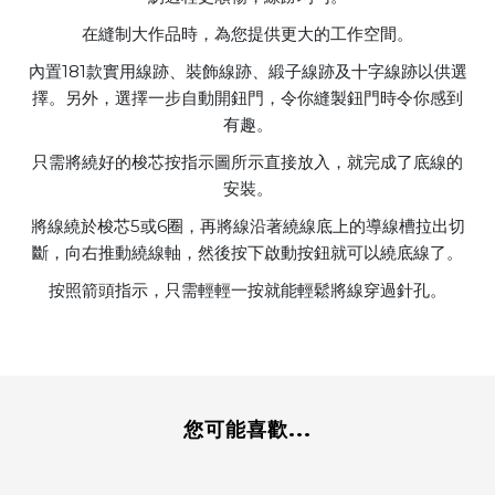
在縫制大作品時，為您提供更大的工作空間。
內置181款實用線跡、裝飾線跡、緞子線跡及十字線跡以供選
擇。另外，選擇一步自動開鈕門，令你縫製鈕門時令你感到
有趣。
只需將繞好的梭芯按指示圖所示直接放入，就完成了底線的
安裝。
將線繞於梭芯5或6圈，再將線沿著繞線底上的導線槽拉出切
斷，向右推動繞線軸，然後按下啟動按鈕就可以繞底線了。
按照箭頭指示，只需輕輕一按就能輕鬆將線穿過針孔。
您可能喜歡...