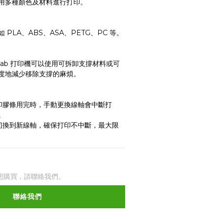
用多種顏色及材料進行打印。
PLA、ABS、ASA、PETG、PC 等。
 Lab 打印機可以使用可拆卸支撐材料或可
度地減少移除支撐的麻煩。
打印膠條用完時，手動更換線軸會中斷打
。
縫切換到新線軸，確保打印不中斷，最大限
想購買，請聯絡我們。
聯絡我們