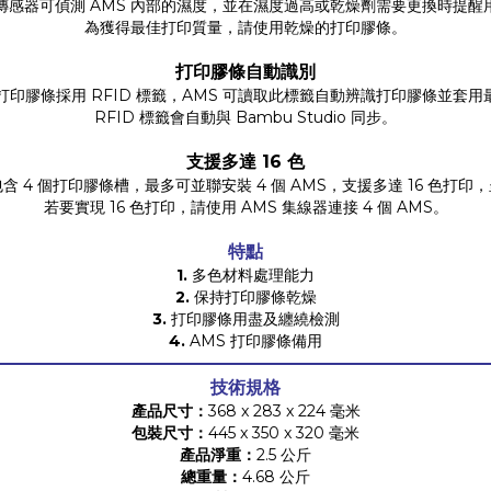
傳感器可偵測 AMS 內部的濕度，並在濕度過高或乾燥劑需要更換時提醒
為獲得最佳打印質量，請使用乾燥的打印膠條。
打印膠條自動識別
ab 打印膠條採用 RFID 標籤，AMS 可讀取此標籤自動辨識打印膠條並套
RFID 標籤會自動與 Bambu Studio 同步。
支援多達 16 色
MS 包含 4 個打印膠條槽，最多可並聯安裝 4 個 AMS，支援多達 16 色
若要實現 16 色打印，請使用 AMS 集線器連接 4 個 AMS。
特點
1.
多色材料處理能力
2.
保持打印膠條乾燥
3.
打印膠條用盡及纏繞檢測
4.
AMS 打印膠條備用
技術規格
產品尺寸：
368 x 283 x 224 毫米
包裝尺寸：
445 x 350 x 320 毫米
產品淨重：
2.5 公斤
總重量：
4.68 公斤