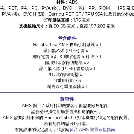
材料：
ABS
、PET、PA、PC、PVA (乾)、BVOH (乾)、PP、POM、HIPS 及 Bambu
、PVA (濕)、BVOH (濕)、Bambu PET-CF / TPU 95A 以及
打印膠條直徑：
1.75 毫米
支援線軸尺寸：
寬 50-68 毫米，直徑 197-202 毫米
包含組件
Bambu Lab AMS 自動供料系統 x 1
聚四氟乙烯 (PTFE) 管 x 1
總線電纜 6 針 & 總線電纜 4 針 各 x 1
備用打印膠條切割器 x 2
聚四氟乙烯 (PTFE) 管接頭 x 1
打印膠條緩衝墊 x 1
可重用線軸 x 3
耐高溫可重用線軸 x 1
兼容性
AMS 與 P2 系列打印機兼容，但需要額外配件。
請務必根據使用場景選擇相應的配件。
AMS 需要針對不同的 Bambu Lab 3D 打印機進行特定的配件配置。
所有配件均需另外訂購。
有關詳細的設定說明，請參閱
多台 AMS 裝置連接指南
。