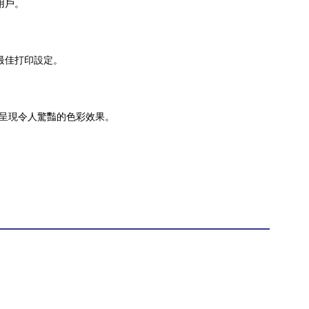
用戶。
用最佳打印設定。
打印，呈現令人驚豔的色彩效果。