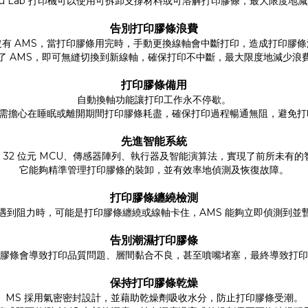
mbu Lab 打印機可以使用可拆卸支撐材料或可溶解打印膠條，最大限度地
告別打印膠條浪費
沒有 AMS，當打印膠條用完時，手動更換線軸會中斷打印，造成打印膠條
了 AMS，即可無縫切換到新線軸，確保打印不中斷，最大限度地減少浪
打印膠條
備用
自動換軸功能讓打印工作永不停歇。
無需擔心在睡眠或離開期間打印膠條耗盡，確保打印過程暢通無阻，避免
先進智能系統
用 32 位元 MCU、傳感器陣列、執行器及智能演算法，實現了前所未有
它能夠精準管理打印膠條的裝卸，並有效率地偵測及恢復故障。
打印膠條纏繞檢測
遇到阻力時，可能是打印膠條纏繞或線軸卡住，AMS 能夠立即偵測到並
告別潮濕打印膠條
膠條會導致打印品質問題、層間黏合不良，甚至噴嘴堵塞，最終導致打印
保持打印膠條乾燥
MS 採用氣密密封設計，並藉助乾燥劑吸收水分，防止打印膠條受潮。