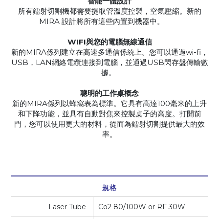
智能一體設計
所有鐳射切割機都需要提取管溫度控製，空氣壓縮。新的
MIRA 設計將所有這些內置到機器中。
WIFI與您的電腦無線通信
新的MIRA係列建立在高速多通信係統上。您可以通過wi-fi，
USB，LAN網絡電纜連接到電腦，並通過USB閃存盤傳輸數
據。
聰明的工作桌概念
新的MIRA係列以蜂窩表為標準。它具有高達100毫米的上升
和下降功能，並具有自動對焦來控製桌子的高度。打開前
門，您可以使用更大的材料，從而為鐳射切割提供最大的效
率。
規格
Laser Tube
Co2 80/100W or RF 30W