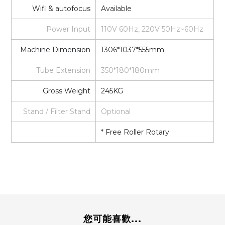
Wifi & autofocus
Available
Power Input
110V 60Hz, 220V 50Hz~60Hz
Machine Dimension
1306*1037*555mm
Tube Extension
350*180*180mm
Gross Weight
245KG
Stand / Filter Stand
Optional
* Free Roller Rotary
您可能喜歡...