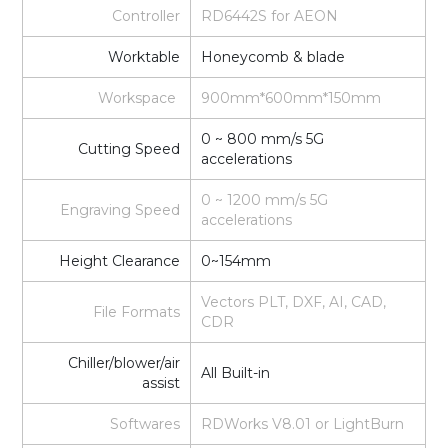
Controller
RD6442S for AEON
Worktable
Honeycomb & blade
Workspace
900mm*600mm*150mm
0 ~ 800 mm/s 5G
Cutting Speed
accelerations
0 ~ 1200 mm/s 5G
Engraving Speed
accelerations
Height Clearance
0~154mm
Vectors PLT, DXF, AI, CAD,
File Formats
CDR
Chiller/blower/air
All Built-in
assist
Softwares
RDWorks V8.01 or LightBurn