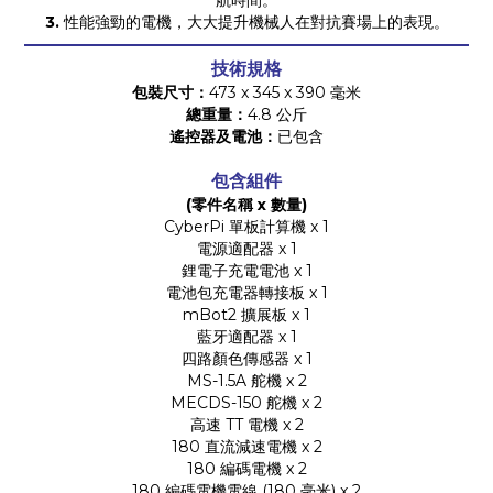
航時間。
3.
性能強勁的電機，大大提升機械人在對抗賽場上的表現。
技術規格
包裝尺寸：
473 x 345 x 390 毫米
總重量：
4.8 公斤
遙控器及電池：
已包含
包含組件
(零件名稱 x 數量)
CyberPi 單板計算機 x 1
電源適配器 x 1
鋰電子充電電池 x 1
電池包充電器轉接板 x 1
mBot2 擴展板 x 1
藍牙適配器 x 1
四路顏色傳感器 x 1
MS-1.5A 舵機 x 2
MECDS-150 舵機 x 2
高速 TT 電機 x 2
180 直流減速電機 x 2
180 編碼電機 x 2
180 編碼電機電線 (180 毫米) x 2