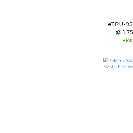
eTPU-9
條 1.7
HK$