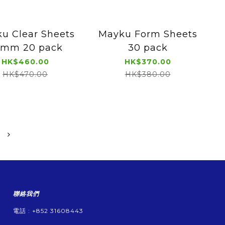
u Clear Sheets
Mayku Form Sheets
0mm 20 pack
30 pack
HK$460.00
HK$370.00
HK$470.00
HK$380.00
聯絡我們
電話 : +852 31608443