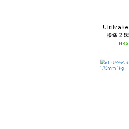
UltiMak
膠條 2.8
HK$