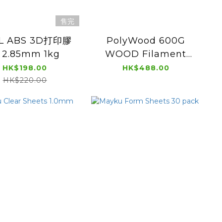
售完
L ABS 3D打印膠
PolyWood 600G
 2.85mm 1kg
WOOD Filament
1.75mm
HK$198.00
HK$488.00
HK$220.00