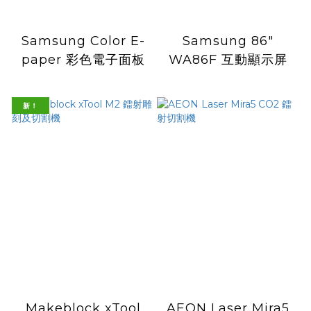
Samsung Color E-
Samsung 86"
paper 彩色電子面板
WA86F 互動顯示屏
新！
Makeblock xTool
AEON Laser Mira5