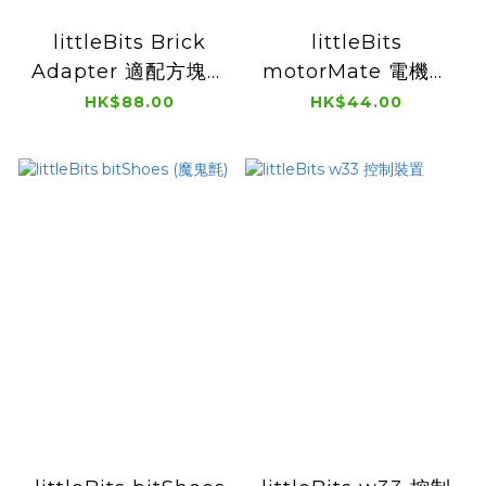
littleBits Brick
littleBits
Adapter 適配方塊積
motorMate 電機螺
木
絲 (D 軸)
HK$88.00
HK$44.00