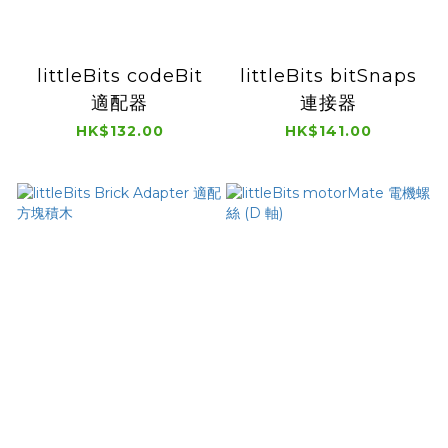
littleBits codeBit
littleBits bitSnaps
適配器
連接器
HK$132.00
HK$141.00